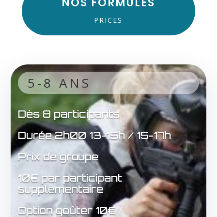
NOS FORMULES
PRICES
5-8 ANS
Dès 8 participants
Durée 2h00 13-15h / 15-17h
Prix de groupe
10€ par participant
supplémentaire
Option goûter 10€